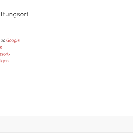
ltungsort
400
Google
en
gsort-
igen